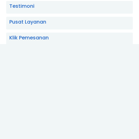
Testimoni
Pusat Layanan
Klik Pemesanan
Ayo Aqiqoh
Aqiqah Sidopekso, Kraksaan, Probolinggo
Hewan Aqiqoh
Layanan Catering Aqiqoh Gemito, Sumber,
Probolinggo
Video Aqiqah Probolinggo