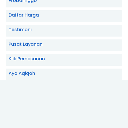
Probolinggo
Daftar Harga
Testimoni
Pusat Layanan
Klik Pemesanan
Ayo Aqiqoh
Aqiqah Sidopekso, Kraksaan, Probolinggo
Hewan Aqiqoh
Layanan Catering Aqiqoh Gemito, Sumber,
Probolinggo