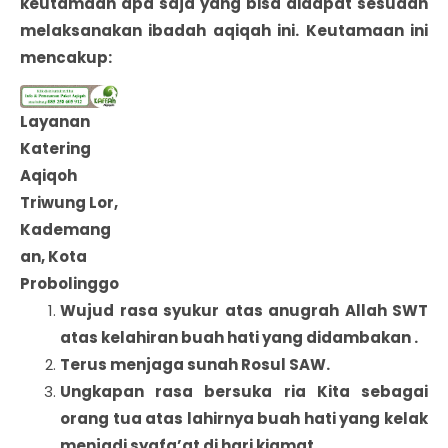
keutamaan apa saja yang bisa didapat sesudah
melaksanakan ibadah aqiqah ini. Keutamaan ini
mencakup:
Layanan
Katering
Aqiqoh
Triwung Lor,
Kademang
an, Kota
Probolinggo
Wujud rasa syukur atas anugrah Allah SWT
atas kelahiran buah hati yang didambakan .
Terus menjaga sunah Rosul SAW.
Ungkapan rasa bersuka ria Kita sebagai
orang tua atas lahirnya buah hati yang kelak
menjadi syafa’at di hari kiamat.