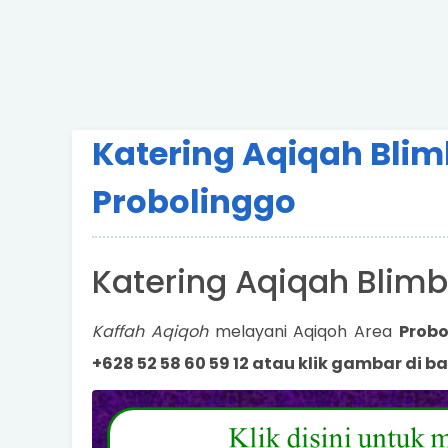
Katering Aqiqah Blim
Probolinggo
Katering Aqiqah Blimb
Kaffah Aqiqoh
melayani Aqiqoh Area
Probo
+628 52 58 60 59 12 atau klik gambar di ba