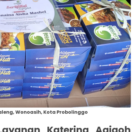
leng, Wonoasih, Kota Probolinggo
Layanan Katering Aqiqoh