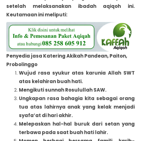
setelah melaksanakan ibadah aqiqoh ini.
Keutamaan ini meliputi:
Penyedia jasa Katering Akikah Pandean, Paiton,
Probolinggo
Wujud rasa syukur atas karunia Allah SWT
atas kelahiran buah hati.
Mengikuti sunnah Rosulullah SAW.
Ungkapan rasa bahagia kita sebagai orang
tua atas lahirnya anak yang kelak menjadi
syafa’at di hari akhir.
Melepaskan hal-hal buruk dari setan yang
terbawa pada saat buah hati lahir.
Momen berbagi bersama famili, karib-