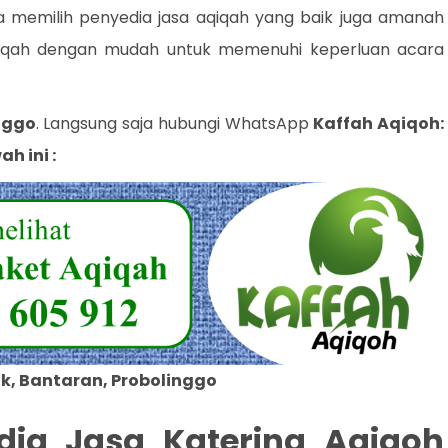
 memilih penyedia jasa aqiqah yang baik juga amanah
qiqah dengan mudah untuk memenuhi keperluan acara
nggo
. Langsung saja hubungi WhatsApp
Kaffah Aqiqoh:
h ini :
k, Bantaran, Probolinggo
dia Jasa Katering Aqiqoh