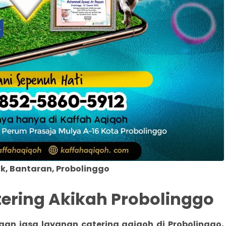
k, Bantaran, Probolinggo
tering Akikah Probolinggo
aan jasa layanan catering aqiqoh di Probolinggo
,