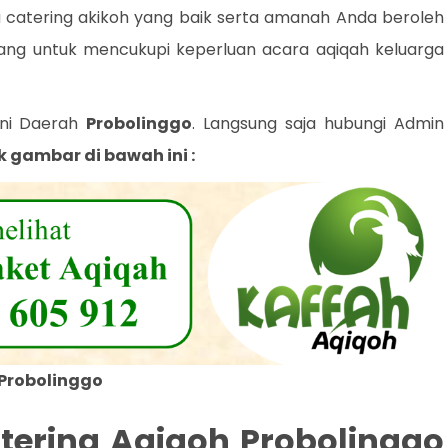
a catering akikoh yang baik serta amanah Anda beroleh
ang untuk mencukupi keperluan acara aqiqah keluarga
ani Daerah
Probolinggo
. Langsung saja hubungi Admin
k gambar di bawah ini :
 Probolinggo
tering Aqiqoh Probolinggo