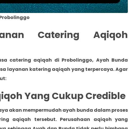
 Probolinggo
anan Catering Aqiqoh
asa catering aqiqah di Probolinggo
, Ayah Bunda
a layanan katering aqiqah yang terpercaya. Agar
ut:
qiqoh Yang Cukup Credible
caya akan mempermudah ayah bunda dalam proses
ering aqiqah tersebut. Perusahaan aqiqoh yang
snya sehingga Ayah dan Bunda tidak perlu bimbang