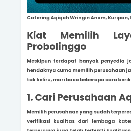
Catering Aqiqoh Wringin Anom, Kuripan,
Kiat Memilih Lay
Probolinggo
Meskipun terdapat banyak
penyedia j
hendaknya cuma memilih perusahaan jas
tak keliru, mari baca beberapa cara berik
1. Cari Perusahaan A
Memilih perusahaan yang sudah terper
verifikasi kualitas dari lembaga kat
terpercaya juga telah terbukti kualita