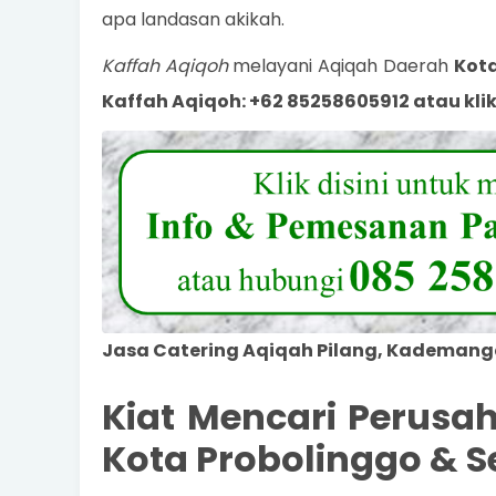
apa landasan akikah.
Kaffah Aqiqoh
melayani Aqiqah Daerah
Kota
Kaffah Aqiqoh: +62 85258605912 atau klik
Jasa Catering Aqiqah Pilang, Kademang
Kiat Mencari Perusa
Kota Probolinggo & S