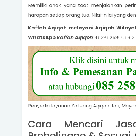
Memiliki anak yang taat menjalankan perin
harapan setiap orang tua. Nilai-nilai yang de
Kaffah Aqiqoh melayani Aqiqah Wilay
WhatsApp
Kaffah Aqiqoh
: +6285258605912 
Penyedia layanan Katering Aqiqoh Jati, Maya
Cara Mencari Jas
Probolinggo & Sesuai 